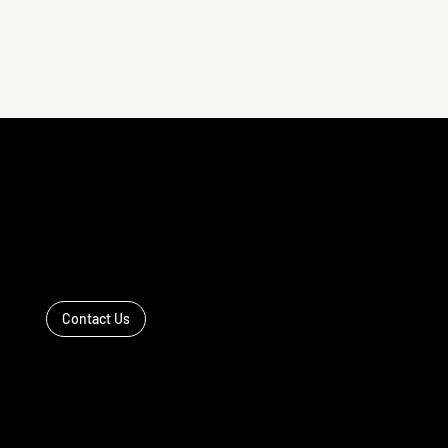
LET'S
WORK
TOGETHER
Contact Us
Home
About
Contact