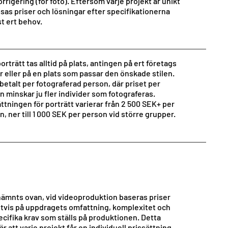
rrigering (för foto). Eftersom varje projekt är unikt
sas priser och lösningar efter specifikationerna
st ert behov.
orträtt tas alltid på plats, antingen på ert företags
r eller på en plats som passar den önskade stilen.
 betalt per fotograferad person, där priset per
n minskar ju fler individer som fotograferas.
ättningen för porträtt varierar från 2 500 SEK+ per
, ner till 1 000 SEK per person vid större grupper.
ämnts ovan, vid videoproduktion baseras priser
gtvis på uppdragets omfattning, komplexitet och
ecifika krav som ställs på produktionen. Detta
r att varje projekt får en individuell prissättning