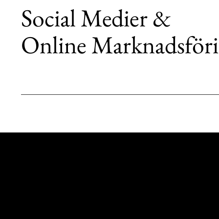
Social Medier &
Online Marknadsför
LET'S WORK
TOGETHER