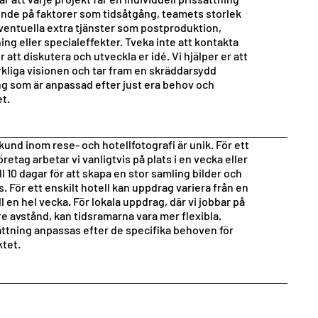
nde på faktorer som tidsåtgång, teamets storlek
ventuella extra tjänster som postproduktion,
ing eller specialeffekter. Tveka inte att kontakta
r att diskutera och utveckla er idé. Vi hjälper er att
rkliga visionen och tar fram en skräddarsydd
ng som är anpassad efter just era behov och
t.
kund inom rese- och hotellfotografi är unik. För ett
retag arbetar vi vanligtvis på plats i en vecka eller
ll 10 dagar för att skapa en stor samling bilder och
. För ett enskilt hotell kan uppdrag variera från en
ll en hel vecka. För lokala uppdrag, där vi jobbar på
re avstånd, kan tidsramarna vara mer flexibla.
ättning anpassas efter de specifika behoven för
ktet.