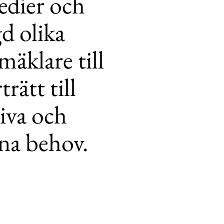
medier och
d olika
mäklare till
rätt till
tiva och
ina behov.