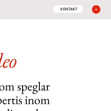
KONTAKT
deo
 som speglar
pertis inom