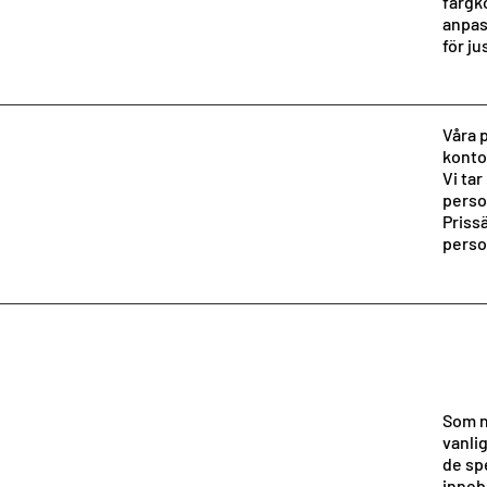
färgko
anpas
för ju
Våra p
konto
Vi tar
perso
Priss
person
Som n
vanli
de sp
innebä