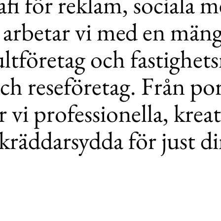
afi för reklam, sociala 
arbetar vi med en mäng
ltföretag och fastighets
ch reseföretag. Från port
 vi professionella, krea
skräddarsydda för just d