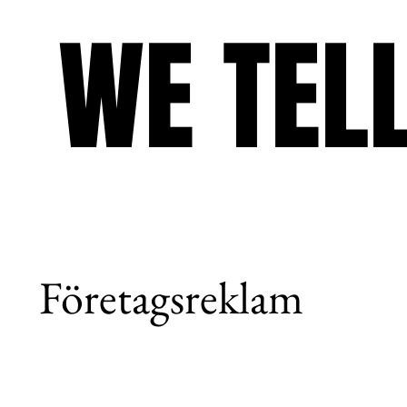
WE TEL
WE TEL
Företagsreklam