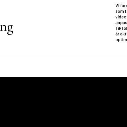
Vi för
som f
video
ing
anpas
TikTo
är akt
optime