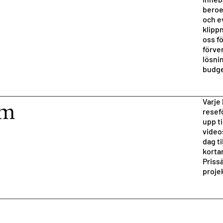
beroe
och e
klippn
oss fö
förve
lösni
budge
am
Varje 
resefö
upp ti
videos
dag ti
korta
Priss
proje